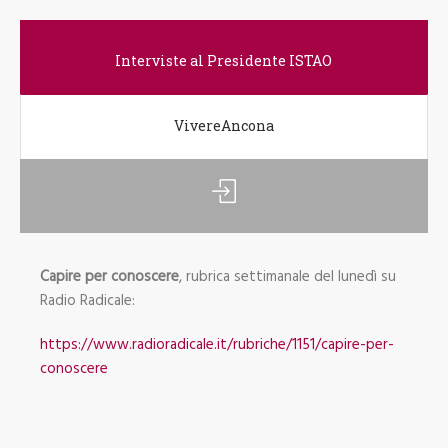
Interviste al Presidente ISTAO
VivereAncona
Capire per conoscere
, rubrica settimanale del lunedì su
Radio Radicale:
https://www.radioradicale.it/rubriche/1151/capire-per-
conoscere