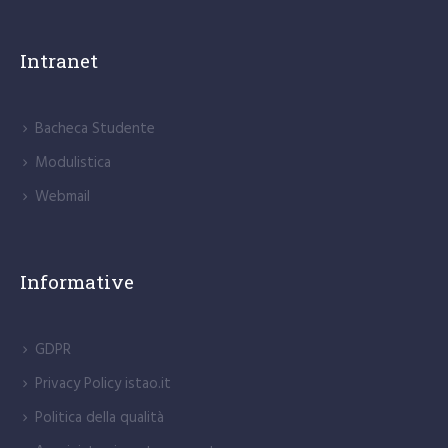
Intranet
Bacheca Studente
Modulistica
Webmail
Informative
GDPR
Privacy Policy istao.it
Politica della qualità