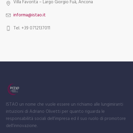
Villa Favorita – Largo Giorgio Fuà, Ancona
informa@istao.it
Tel. +39 0712137011
ISTAO un nome che vuole essere un richiamo alle lungimiranti
intuizioni di Adriano Olivetti per quanto riguarda le
responsabilità sociali dell’impresa ed il suo ruolo di promotore
dell’innovazione.