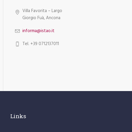
Villa Favorita – Largo
Giorgio Fuà, Ancona
informa@istao.it
Tel. +39 0712137011
Links