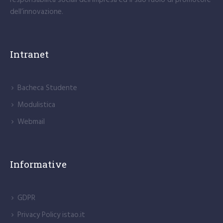
dell’innovazione.
Intranet
Bacheca Studente
Modulistica
Webmail
Informative
GDPR
Privacy Policy istao.it