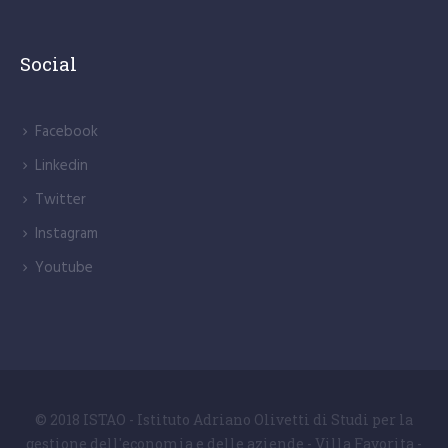
Social
Facebook
Linkedin
Twitter
Instagram
Youtube
© 2018 ISTAO - Istituto Adriano Olivetti di Studi per la
gestione dell'economia e delle aziende - Villa Favorita -