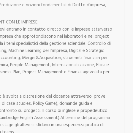
 Produzione e nozioni fondamentali di Diritto d’impresa,
T CON LE IMPRESE
lievi entrano in contatto diretto con le imprese attarverso
impresa che approfondiscono nei laboratori e nel project
 i temi specialistici della gestione aziendale: Controllo di
g, Machine Learning per l’impresa, Digital e Strategic
accounting, Merger&Acquisition, struemnti finanziari per
omica, People Management, Internazionalizzaizone, Etica e
usiness Plan, Project Management e Finanza agevolata per
to è svolta a discrezione del docente attraverso: prove
ne di case studies, Policy Game), domande guida e
onfronto su progetti. Il corso di inglese è propedeutico
e (Cambridge English Assessment).Al termine del programma
 stage gli allievi si sfidano in una esperienza pratica di
n teams.