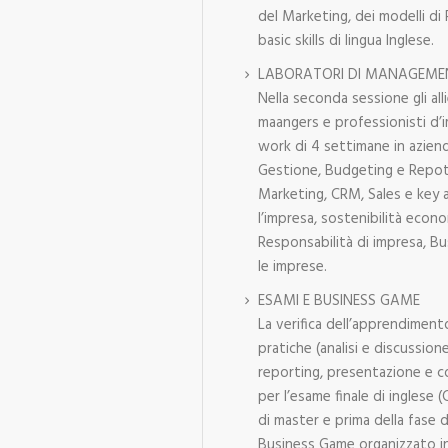
del Marketing, dei modelli di
basic skills di lingua Inglese.
LABORATORI DI MANAGEMEN
Nella seconda sessione gli al
maangers e professionisti d’
work di 4 settimane in azienda
Gestione, Budgeting e Repotin
Marketing, CRM, Sales e key 
l’impresa, sostenibilità econ
Responsabilità di impresa, B
le imprese.
ESAMI E BUSINESS GAME
La verifica dell’apprendimen
pratiche (analisi e discussio
reporting, presentazione e c
per l’esame finale di ingles
di master e prima della fase di
Business Game organizzato i