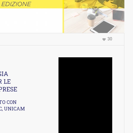
30
GIA
 LE
MPRESE
TO CON
C, UNICAM