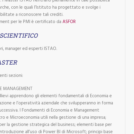
à. I Master ISTAO rientrano pienamente in tale possibilità
rche, con le quali l’Istituto ha progettato e svolge i
litate a riconoscere tali crediti.
ment per le PMI è certificato da
ASFOR
SCIENTIFICO
ori, manager ed esperti ISTAO.
ASTER
enti sezioni:
 E MANAGEMENT
allievi apprendono gli elementi fondamentali di Economia e
azione e l’operatività aziendale che svilupperanno in forma
 successiva. I Fondamenti di Economia e Management
o e Microeconomia utili nella gestione di una impresa;
a per la gestione strategica del business; elementi base per
e introduzione all’uso di Power BI di Microsoft; principi base