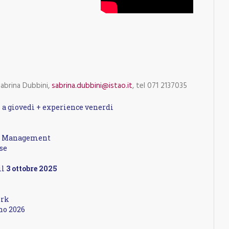
abrina Dubbini,
sabrina.dubbini@istao.it
, tel 071 2137035
 a giovedì + experience venerdi
 e Management
se
il
3 ottobre 2025
ork
no 2026