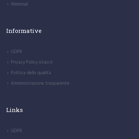
Intranet
Bacheca Studente
Modulistica
Webmail
Informative
GDPR
Privacy Policy istao.it
Politica della qualità
Amministrazione trasparente