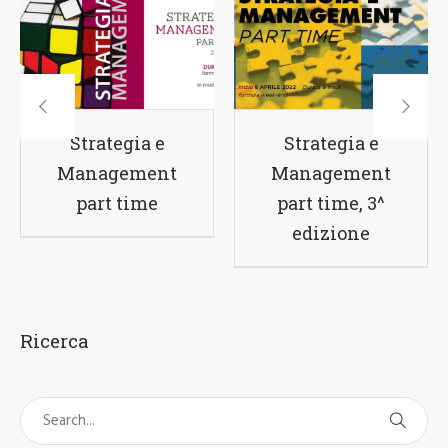
Strategia e
Management
Management
d’impresa:
part time, 3^
diplomazia
edizione
economica e
promozione
integrata. Dal
modello Olivetti
alla sfida
digitale