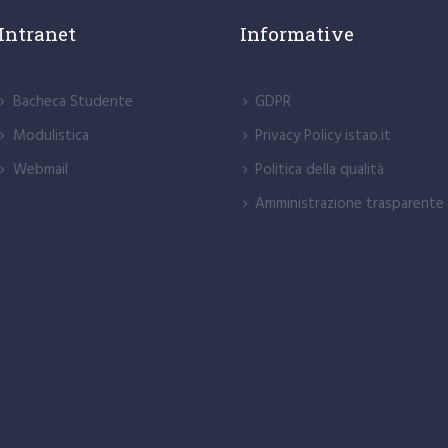
Intranet
Informative
Bacheca Studente
GDPR
Modulistica
Privacy Policy istao.it
Webmail
Politica della qualità
Amministrazione trasparente