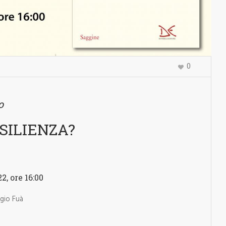
0
o
SILIENZA?
ore 16:00 ­­
rgio Fuà