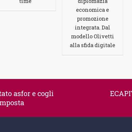
time
diplomazia
economica e
promozione
integrata. Dal
modello Olivetti
alla sfida digitale
ato asfor e cogli
ECAPIT
’imposta