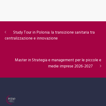
Study Tour in Polonia: la transizione sanitaria tra
centralizzazione e innovazione
Master in Strategia e management per le piccole e
medie imprese 2026-2027
ISTAO un nome che vuole essere un richiamo alle lungimiranti
intuizioni di Adriano Olivetti per quanto riguarda le
responsabilità sociali dell’impresa ed il suo ruolo di promotore