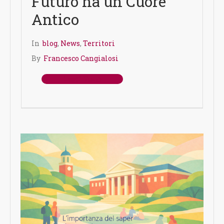
Futuro ha un Cuore
Antico
In
blog
,
News
,
Territori
By
Francesco Cangialosi
Leggi Tutto