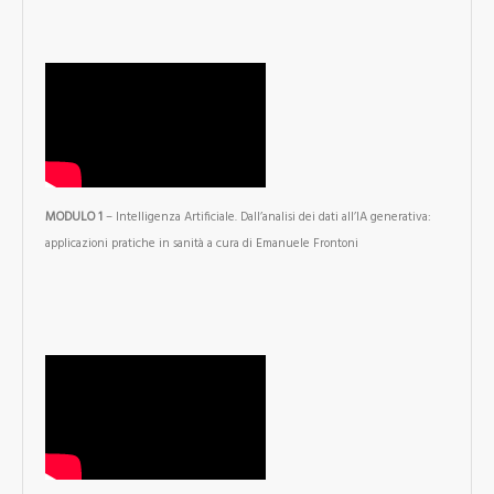
MODULO 1
– Intelligenza Artificiale. Dall’analisi dei dati all’IA generativa:
applicazioni pratiche in sanità a cura di Emanuele Frontoni