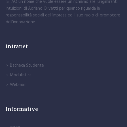
ISTAO un nome che vuole essere un richiamo alle lungimiranti
intuizioni di Adriano Olivetti per quanto riguarda le
responsabilità sociali dell’impresa ed il suo ruolo di promotore
dell’innovazione.
Intranet
Bacheca Studente
Modulistica
Webmail
Informative