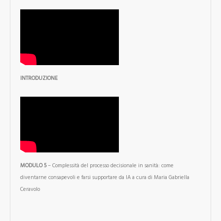
INTRODUZIONE
MODULO 5
– Complessità del processo decisionale in sanità: come
diventarne consapevoli e farsi supportare da IA a cura di Maria Gabriella
Ceravolo