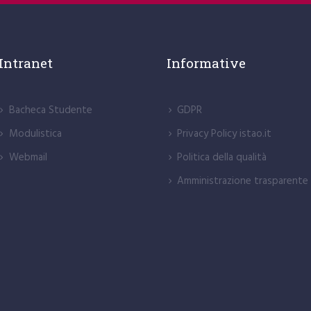
Intranet
Informative
Bacheca Studente
GDPR
Modulistica
Privacy Policy istao.it
Webmail
Politica della qualità
Amministrazione trasparente