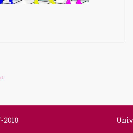
st
7-2018
Unive