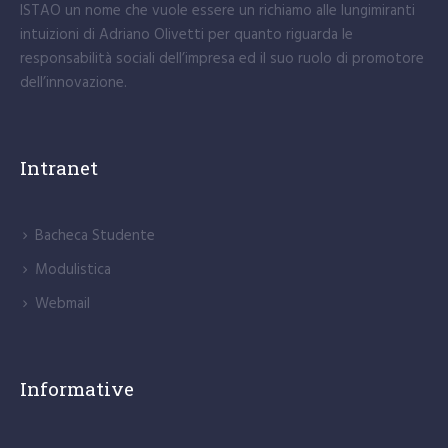
ISTAO un nome che vuole essere un richiamo alle lungimiranti
intuizioni di Adriano Olivetti per quanto riguarda le
responsabilità sociali dell’impresa ed il suo ruolo di promotore
dell’innovazione.
Intranet
Bacheca Studente
Modulistica
Webmail
Informative