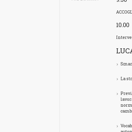
ACCOG
10.00
Interve
LUC
Smar
La st
Previ
lavor
normo
cambi
Vocab
auton