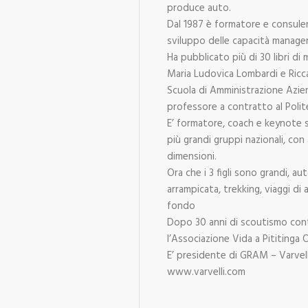
produce auto.
Dal 1987 è formatore e consulen
sviluppo delle capacità manageri
Ha pubblicato più di 30 libri di
Maria Ludovica Lombardi e Ricca
Scuola di Amministrazione Azie
professore a contratto al Polite
E’ formatore, coach e keynote s
più grandi gruppi nazionali, con
dimensioni.
Ora che i 3 figli sono grandi, au
arrampicata, trekking, viaggi di 
fondo
Dopo 30 anni di scoutismo conti
l’Associazione Vida a Pititinga O
E’ presidente di GRAM – Varvel
www.varvelli.com