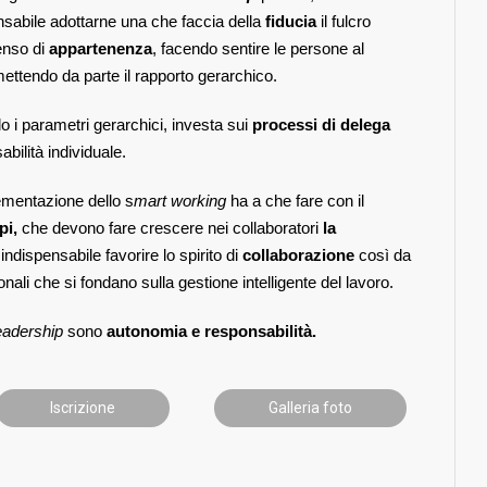
pensabile adottarne una che faccia della
fiducia
il fulcro
senso di
appartenenza
, facendo sentire le persone al
mettendo da parte il rapporto gerarchico.
 i parametri gerarchici, investa sui
processi di delega
ilità individuale.
ementazione dello s
mart working
ha a che fare con il
pi,
che devono fare crescere nei collaboratori
la
 indispensabile favorire lo spirito di
collaborazione
così da
nali che si fondano sulla gestione intelligente del lavoro.
eadership
sono
autonomia e responsabilità.
Iscrizione
Galleria foto