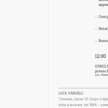
appar
Comp
Relat
Buona
12.00
CONCLU
presso 
Loc. Frazi
LUCA VARVELLI
Torinese, classe ’61. Dopo il di
inizia a lavorare, nel 1984 – c