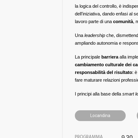
la logica del controllo, è indis
dell’iniziativa, dando enfasi al 
lavoro parte di una
comunità
, 
Una
leadership
che, dismettendo
ampliando autonomia e responsab
La principale
barriera
alla impl
cambiamento culturale dei ca
responsabilità del risultato
: è
fare maturare relazioni professio
I principi alla base della
smart l
Locandina
PROGRAMMA
9.30