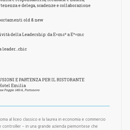
tenenza e delega, scadenze e collaborazione
ortamenti old & new
ività della Leadership: da E=mc² a E³=mc
 leader…chic
SIONI E PARTENZA PER IL RISTORANTE
Hotel Emilia
one Poggio 149/A, Portonovo
ploma al liceo classico e la laurea in economia e commercio
ome controller – in una grande azienda piemontese che