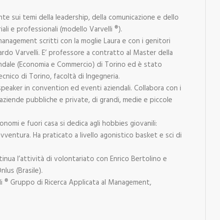
te sui temi della leadership, della comunicazione e dello
ali e professionali (modello Varvelli ®).
 management scritti con la moglie Laura e con i genitori
rdo Varvelli. E’ professore a contratto al Master della
ndale (Economia e Commercio) di Torino ed è stato
cnico di Torino, facoltà di Ingegneria.
peaker in convention ed eventi aziendali. Collabora con i
 aziende pubbliche e private, di grandi, medie e piccole
tonomi e fuori casa si dedica agli hobbies giovanili:
avventura. Ha praticato a livello agonistico basket e sci di
nua l’attività di volontariato con Enrico Bertolino e
nlus (Brasile).
li ® Gruppo di Ricerca Applicata al Management,