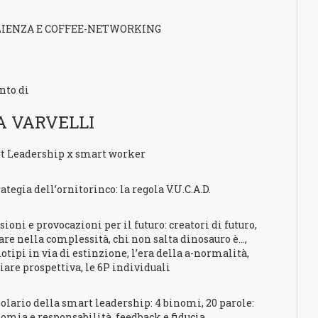
LIENZA E COFFEE-NETWORKING
nto di
A VARVELLI
t Leadership x smart worker
rategia dell’ornitorinco: la regola V.U.C.A.D.
sioni e provocazioni per il futuro: creatori di futuro,
are nella complessità, chi non salta dinosauro è…,
tipi in via di estinzione, l’era della a-normalità,
are prospettiva, le 6P individuali
olario della smart leadership: 4 binomi, 20 parole:
omia e responsabilità, feedback e fiducia,