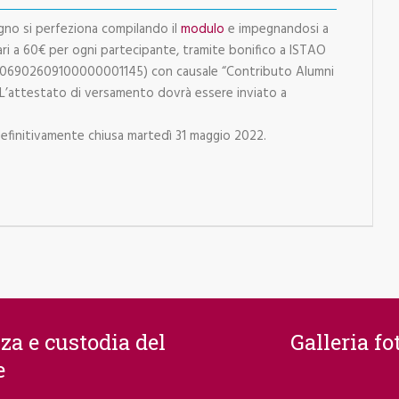
iugno si perfeziona compilando il
modulo
e impegnandosi a
ari a 60€ per ogni partecipante, tramite bonifico a ISTAO
0306902609100000001145) con causale “Contributo Alumni
L’attestato di versamento dovrà essere inviato a
 definitivamente chiusa martedì 31 maggio 2022.
za e custodia del
Galleria f
e