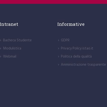
Intranet
Informative
Bacheca Studente
GDPR
Modulistica
Privacy Policy istao.it
Webmail
Politica della qualità
Amministrazione trasparente