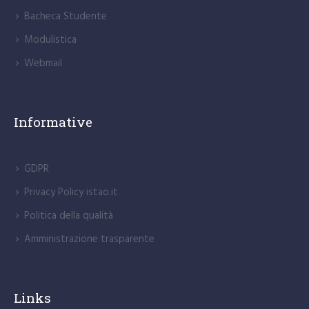
Bacheca Studente
Modulistica
Webmail
Informative
GDPR
Privacy Policy istao.it
Politica della qualità
Amministrazione trasparente
Links