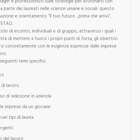
nager e professionisti sulle strategie per avvicinarsi con
 parte dei laureati nelle scienze umane e sociali: questo
mazione e orientamento “Il tuo futuro…prima che arrivi”,
 ISTAO.
clo di incontri, individuali e di gruppo, attraverso i quali i
tà di mettere a fuoco i propri punti di forza, gli obiettivi
arsi concretamente con le esigenze espresse dalle imprese
oro.
 seguenti temi specifici:
cv
 di lavoro
so di selezione in azienda
 le imprese da un giovane
vari tipi di laurea
ergenti
 del lavoro