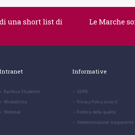
i una short list di
Le Marche son
Intranet
Informative
Bacheca Studente
GDPR
Modulistica
Privacy Policy istao.it
Webmail
Politica della qualità
Amministrazione trasparente