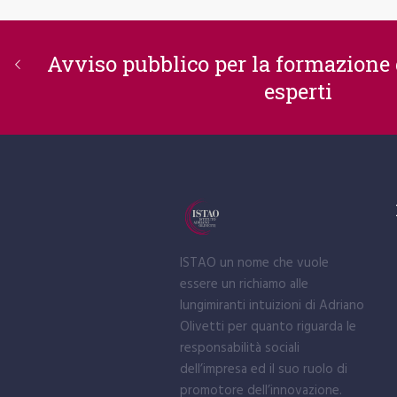
Avviso pubblico per la formazione d
esperti
ISTAO un nome che vuole
essere un richiamo alle
lungimiranti intuizioni di Adriano
Olivetti per quanto riguarda le
responsabilità sociali
dell’impresa ed il suo ruolo di
promotore dell’innovazione.