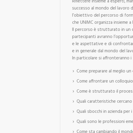
Riflettere insieme a esperti, ma
successo al mondo del lavoro da
l’obiettivo del percorso di for
che UNIMC organizza insieme a
Il percorso è strutturato in un ci
partecipanti avranno l’opportuni
e le aspettative e di confront
e in generale dal mondo del lav
In particolare si affronteranno i
Come preparare al meglio un 
Come affrontare un colloquio
Come è strutturato il proces
Quali caratteristiche cercano
Quali sbocchi in azienda per i 
Quali sono le professioni em
Come sta cambiando il mondo