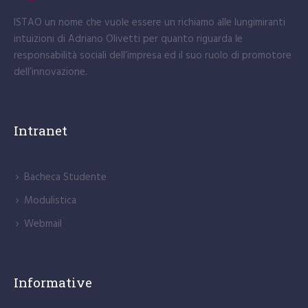
ISTAO un nome che vuole essere un richiamo alle lungimiranti
intuizioni di Adriano Olivetti per quanto riguarda le
responsabilità sociali dell’impresa ed il suo ruolo di promotore
dell’innovazione.
Intranet
Bacheca Studente
Modulistica
Webmail
Informative