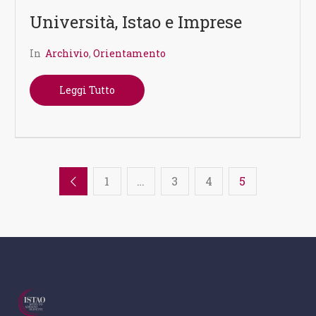
Università, Istao e Imprese
In
Archivio
,
Orientamento
Leggi Tutto
1
…
3
4
5