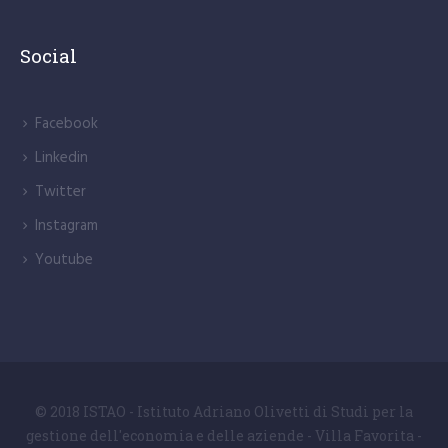
Social
Facebook
Linkedin
Twitter
Instagram
Youtube
© 2018 ISTAO - Istituto Adriano Olivetti di Studi per la
gestione dell'economia e delle aziende - Villa Favorita -