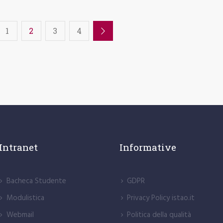
1
2
3
4
Intranet
Informative
Bacheca Studente
GDPR
Modulistica
Privacy Policy istao.it
Webmail
Politica della qualità