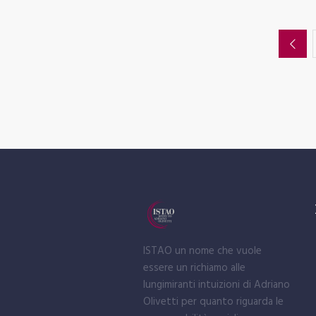
ISTAO un nome che vuole
essere un richiamo alle
lungimiranti intuizioni di Adriano
Olivetti per quanto riguarda le