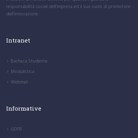
responsabilità sociali dell’impresa ed il suo ruolo di promotore
dell’innovazione.
Intranet
Bacheca Studente
Modulistica
Webmail
Informative
GDPR