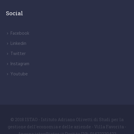
Social
Facebook
Linkedin
Twitter
Instagram
Youtube
© 2018 ISTAO - Istituto Adriano Olivetti di Studi per la
gestione dell'economia e delle aziende - Villa Favorita -
Ancona istao@istao.it Partita IVA: 01422230423