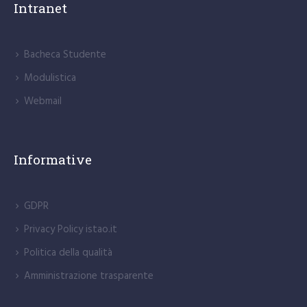
Intranet
Bacheca Studente
Modulistica
Webmail
Informative
GDPR
Privacy Policy istao.it
Politica della qualità
Amministrazione trasparente