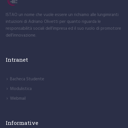
ISTAO un nome che vuole essere un richiamo alle lungimiranti
intuizioni di Adriano Olivetti per quanto riguarda le
responsabilità sociali dell’impresa ed il suo ruolo di promotore
dell’innovazione.
Intranet
Bacheca Studente
Modulistica
Webmail
Informative