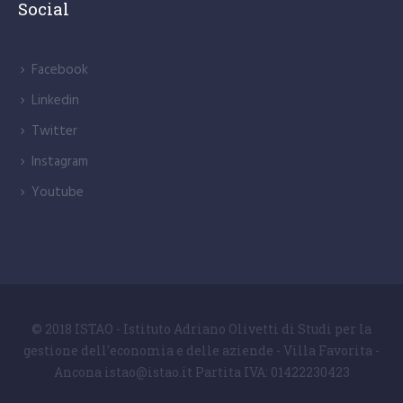
Social
Facebook
Linkedin
Twitter
Instagram
Youtube
© 2018 ISTAO - Istituto Adriano Olivetti di Studi per la
gestione dell'economia e delle aziende - Villa Favorita -
Ancona istao@istao.it Partita IVA: 01422230423