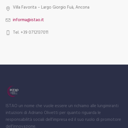
Villa Favorita – Largo Giorgio Fuà, Ancona
informa@istao.it
Tel. +39 0712137011
ISTAO un nome che vuole essere un richiamo alle lungimiranti
intuizioni di Adriano Olivetti per quanto riguarda le
responsabilità sociali dell’impresa ed il suo ruolo di promotore
dell’innovazione.