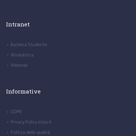
Intranet
Bacheca Studente
Modulistica
Webmail
Informative
GDPR
Privacy Policy istao.it
Politica della qualità